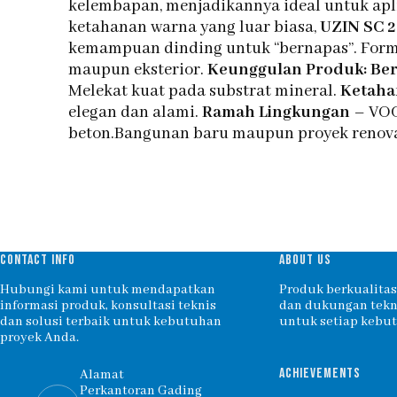
kelembapan, menjadikannya ideal untuk apli
ketahanan warna yang luar biasa,
UZIN SC 
kemampuan dinding untuk “bernapas”. Formu
maupun eksterior.
Keunggulan Produk: Be
Melekat kuat pada substrat mineral.
Ketaha
elegan dan alami.
Ramah Lingkungan
– VOC
beton.Bangunan baru maupun proyek renovas
CONTACT INFO
ABOUT US
Hubungi kami untuk mendapatkan
Produk berkualitas,
informasi produk, konsultasi teknis
dan dukungan tekni
dan solusi terbaik untuk kebutuhan
untuk setiap kebu
proyek Anda.
ACHIEVEMENTS
Alamat
Perkantoran Gading