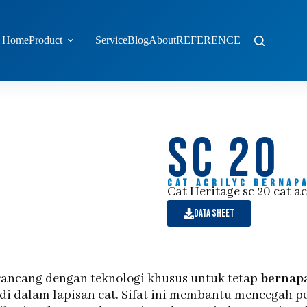
Home
Product
Service
Blog
About
REFERENCE
sc 20
Cat acrilyc Bernap
Cat Heritage sc 20 cat 
Data sheet
rancang dengan teknologi khusus untuk tetap
bernap
p di dalam lapisan cat. Sifat ini membantu mencegah 