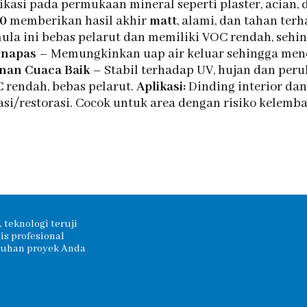
kasi pada permukaan mineral seperti plaster, acian, 
20
memberikan hasil akhir
matt
, alami, dan tahan te
la ini bebas pelarut dan memiliki VOC rendah, sehi
rnapas
– Memungkinkan uap air keluar sehingga men
nan Cuaca Baik
– Stabil terhadap UV, hujan dan per
 rendah, bebas pelarut.
Aplikasi:
Dinding interior dan
i/restorasi. Cocok untuk area dengan risiko kelemb
 teknologi teruji
s profesional
tuhan proyek Anda