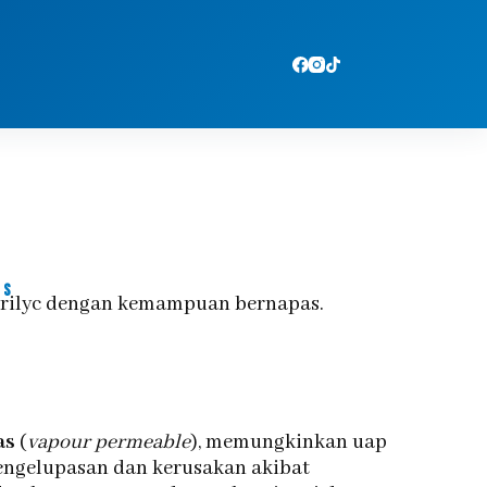
as
acrilyc dengan kemampuan bernapas.
as
(
vapour permeable
), memungkinkan uap
pengelupasan dan kerusakan akibat