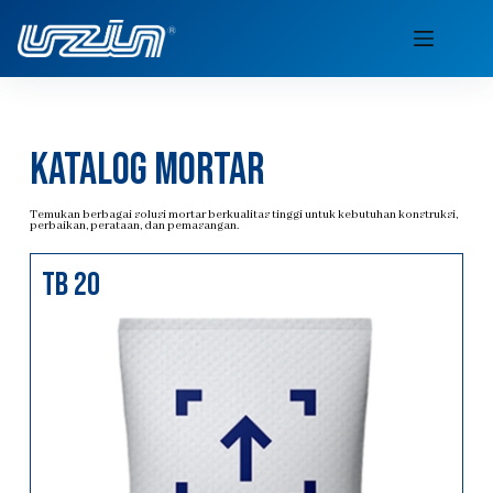
katalog mortar
Temukan berbagai solusi mortar berkualitas tinggi untuk kebutuhan konstruksi,
perbaikan, perataan, dan pemasangan.
TB 20