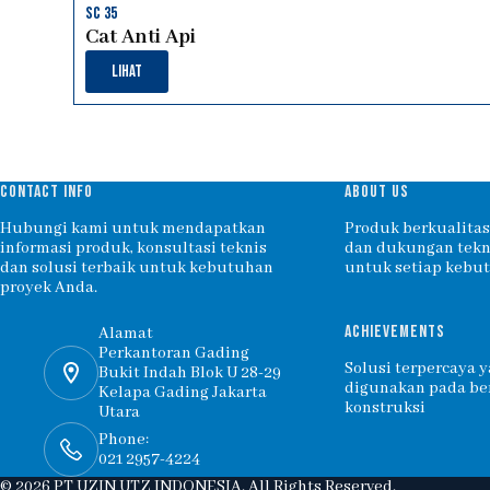
sc 35
Cat Anti Api
Lihat
CONTACT INFO
ABOUT US
Hubungi kami untuk mendapatkan
Produk berkualitas,
informasi produk, konsultasi teknis
dan dukungan tekni
dan solusi terbaik untuk kebutuhan
untuk setiap kebu
proyek Anda.
ACHIEVEMENTS
Alamat
Perkantoran Gading
Solusi terpercaya y
Bukit Indah Blok U 28-29
digunakan pada be
Kelapa Gading Jakarta
konstruksi
Utara
Phone:
021 2957-4224
© 2026 PT UZIN UTZ INDONESIA. All Rights Reserved.