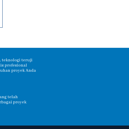
 teknologi teruji
s profesional
tuhan proyek Anda
ang telah
rbagai proyek