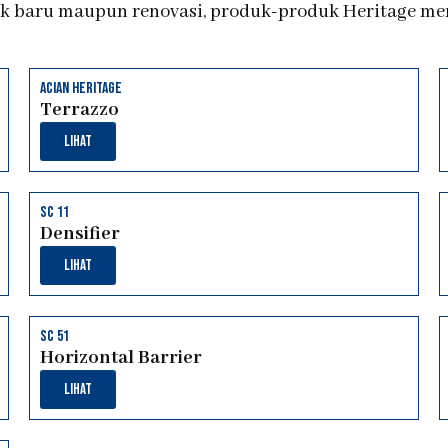
 baru maupun renovasi, produk-produk Heritage memb
Acian heritage
Terrazzo
Lihat
sc 11
Densifier
Lihat
sc 51
Horizontal Barrier
Lihat