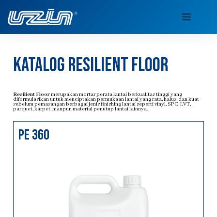
katalog resilient floor
Resilient Floor
merupakan mortar perata lantai berkualitas tinggi yang
diformulasikan untuk menciptakan permukaan lantai yang rata, halus, dan kuat
sebelum pemasangan berbagai jenis finishing lantai seperti vinyl, SPC, LVT,
parquet, karpet, maupun material penutup lantai lainnya.
PE 360