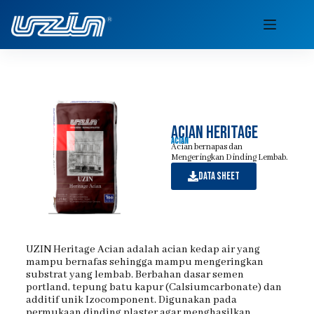
Acian heritage
Acian
Acian bernapas dan
Mengeringkan Dinding Lembab.
Data sheet
UZIN Heritage Acian adalah acian kedap air yang
mampu bernafas sehingga mampu mengeringkan
substrat yang lembab. Berbahan dasar semen
portland, tepung batu kapur (Calsiumcarbonate) dan
additif unik Izocomponent. Digunakan pada
permukaan dinding plaster agar menghasilkan