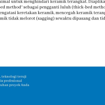
nimal untuk menghindari keramik terangkat. Diaplikas
-bed method” sebagai pengganti luluh (thick-bed met
mengatasi keretakan keramik, mencegah keramik teran
k tidak melorot (sagging) sewaktu dipasang dan tid
 teknologi teruji
s profesional
tuhan proyek Anda