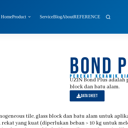
Home
Product
Service
Blog
About
REFERENCE
Bond 
Perekat keramik di
UZIN Bond Plus adalah p
block dan batu alam.
data sheet
geneous tile, glass block dan batu alam untuk aplika
a rekat yang kuat (diperlukan beban > 10 kg untuk m