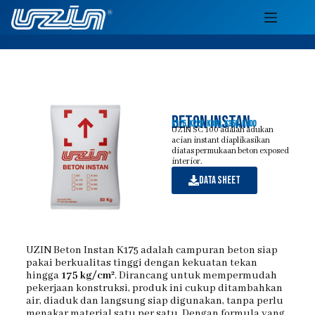
Beton Instan
K175, K225, K300, K350, K400
UZIN SC 100 adalah adukan
acian instant diaplikasikan
diatas permukaan beton exposed
interior.
data sheet
UZIN Beton Instan K175 adalah campuran beton siap
pakai berkualitas tinggi dengan kekuatan tekan
hingga
175 kg/cm²
. Dirancang untuk mempermudah
pekerjaan konstruksi, produk ini cukup ditambahkan
air, diaduk dan langsung siap digunakan, tanpa perlu
menakar material satu per satu. Dengan formula yang