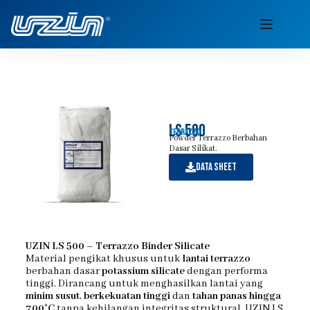
ls 500
terrazzo
Powder Terrazzo Berbahan
Dasar Silikat.
Data sheet
UZIN LS 500 – Terrazzo Binder Silicate
Material pengikat khusus untuk
lantai terrazzo
berbahan dasar
potassium silicate
dengan performa
tinggi. Dirancang untuk menghasilkan lantai yang
minim susut
,
berkekuatan tinggi
dan
tahan panas hingga
700°C
tanpa kehilangan integritas struktural. UZIN LS