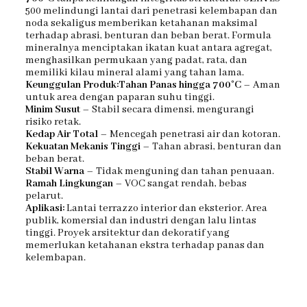
500 melindungi lantai dari penetrasi kelembapan dan
noda sekaligus memberikan ketahanan maksimal
terhadap abrasi, benturan dan beban berat. Formula
mineralnya menciptakan ikatan kuat antara agregat,
menghasilkan permukaan yang padat, rata, dan
memiliki kilau mineral alami yang tahan lama.
Keunggulan Produk:Tahan Panas hingga 700°C
– Aman
untuk area dengan paparan suhu tinggi.
Minim Susut
– Stabil secara dimensi, mengurangi
risiko retak.
Kedap Air Total
– Mencegah penetrasi air dan kotoran.
Kekuatan Mekanis Tinggi
– Tahan abrasi, benturan dan
beban berat.
Stabil Warna
– Tidak menguning dan tahan penuaan.
Ramah Lingkungan
– VOC sangat rendah, bebas
pelarut.
Aplikasi:
Lantai terrazzo interior dan eksterior. Area
publik, komersial dan industri dengan lalu lintas
tinggi. Proyek arsitektur dan dekoratif yang
memerlukan ketahanan ekstra terhadap panas dan
kelembapan.