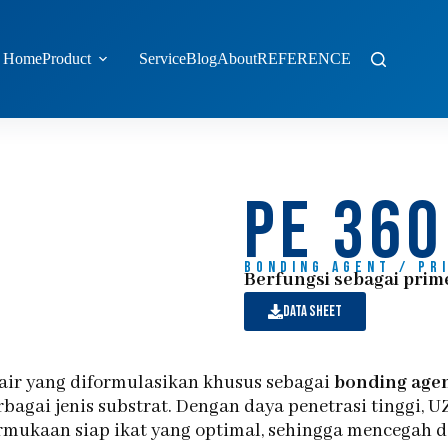
Home
Product
Service
Blog
About
REFERENCE
pe 360
Bonding agent / pr
Berfungsi sebagai prime
data sheet
 air yang diformulasikan khusus sebagai
bonding age
rbagai jenis substrat. Dengan daya penetrasi tinggi, 
mukaan siap ikat yang optimal, sehingga mencegah d