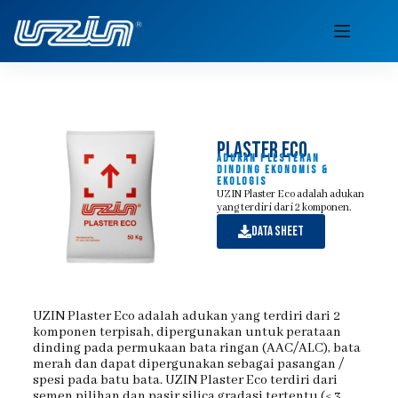
plaster eco
Adukan Plesteran
Dinding Ekonomis &
Ekologis
UZIN Plaster Eco adalah adukan
yang terdiri dari 2 komponen.
data sheet
UZIN Plaster Eco adalah adukan yang terdiri dari 2
komponen terpisah, dipergunakan untuk perataan
dinding pada permukaan bata ringan (AAC/ALC), bata
merah dan dapat dipergunakan sebagai pasangan /
spesi pada batu bata. UZIN Plaster Eco terdiri dari
semen pilihan dan pasir silica gradasi tertentu (< 3