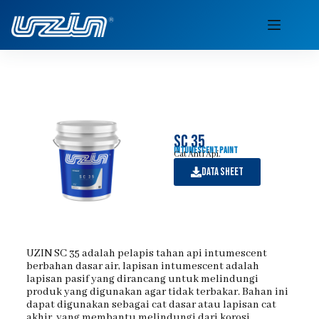
sc 35
Intumescent Paint
Cat Anti Api.
Data sheet
UZIN SC 35 adalah pelapis tahan api intumescent
berbahan dasar air, lapisan intumescent adalah
lapisan pasif yang dirancang untuk melindungi
produk yang digunakan agar tidak terbakar. Bahan ini
dapat digunakan sebagai cat dasar atau lapisan cat
akhir, yang membantu melindungi dari korosi