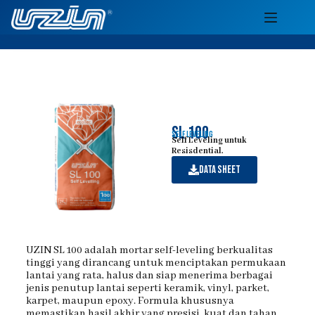
sl 100
self leveling
Self Leveling untuk
Resisdential.
data sheet
UZIN SL 100 adalah mortar self-leveling berkualitas
tinggi yang dirancang untuk menciptakan permukaan
lantai yang rata, halus dan siap menerima berbagai
jenis penutup lantai seperti keramik, vinyl, parket,
karpet, maupun epoxy. Formula khususnya
memastikan hasil akhir yang presisi, kuat dan tahan